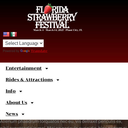
March 4 – March 14, 2027 | Plant City, FL
Powered by
Translate
Entertainment
Sweet
Shortcuts
Rides & Attractions
Info
About Us
News
Alienum phaedrum torquatos nec eu, vis detraxit periculis ex,